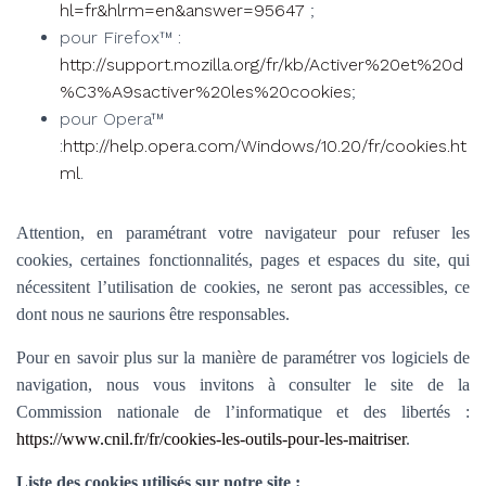
hl=fr&hlrm=en&answer=95647
;
pour Firefox™ :
http://support.mozilla.org/fr/kb/Activer%20et%20d
%C3%A9sactiver%20les%20cookies
;
pour Opera™
:
http://help.opera.com/Windows/10.20/fr/cookies.ht
ml
.
Attention, en paramétrant votre navigateur pour refuser les
cookies, certaines fonctionnalités, pages et espaces du site, qui
nécessitent l’utilisation de cookies, ne seront pas accessibles, ce
dont nous ne saurions être responsables.
Pour en savoir plus sur la manière de paramétrer vos logiciels de
navigation, nous vous invitons à consulter le site de la
Commission nationale de l’informatique et des libertés :
https://www.cnil.fr/fr/cookies-les-outils-pour-les-maitriser
.
Liste des cookies utilisés sur notre site :